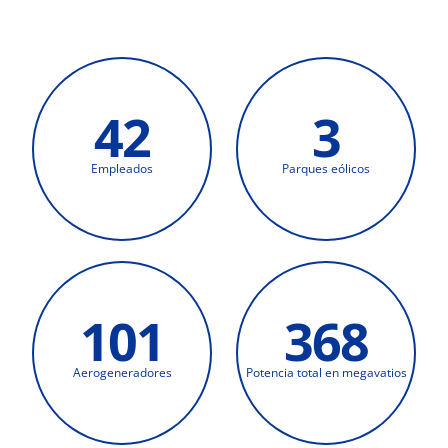
42
3
Empleados
Parques eólicos
101
368
Aerogeneradores
Potencia total en megavatios