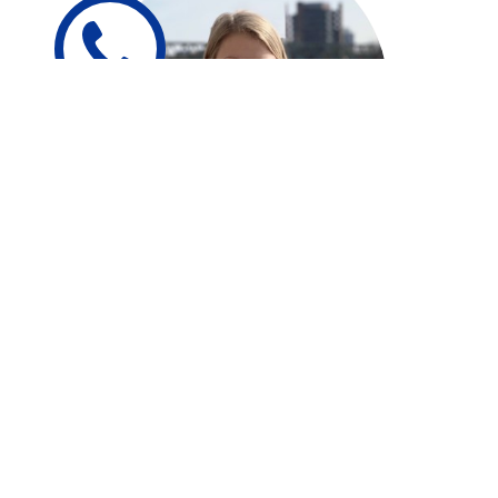
KONTAKT:
LEA
HESSE
Head of Human Resources
+49 (0) 421 897 660 0