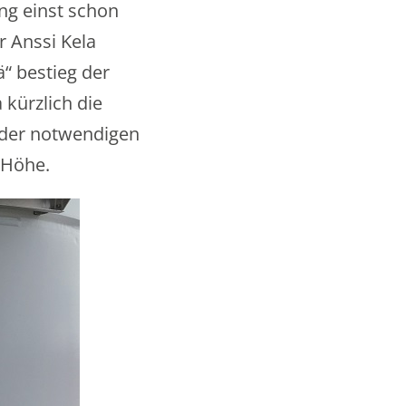
ng einst schon
r Anssi Kela
ä“ bestieg der
kürzlich die
d der notwendigen
 Höhe.