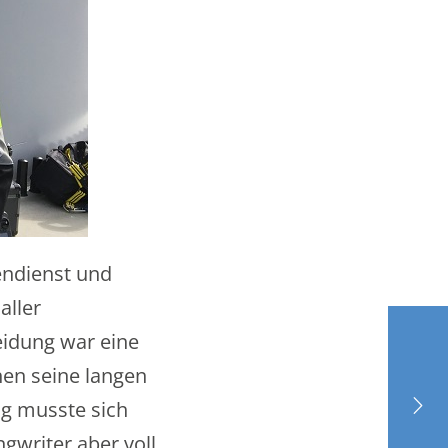
ndienst und
aller
eidung war eine
en seine langen
g musste sich
gwriter aber voll