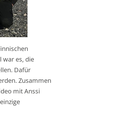
Finnischen
l war es, die
len. Dafür
 werden. Zusammen
deo mit Anssi
einzige