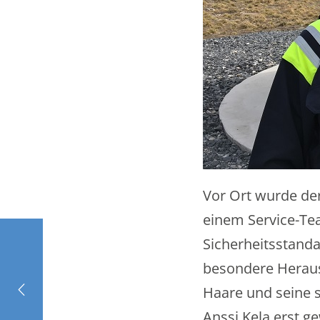
Vor Ort wurde de
einem Service-Tea
Sicherheitsstanda
besondere Heraus
Haare und seine 
Anssi Kela erst g